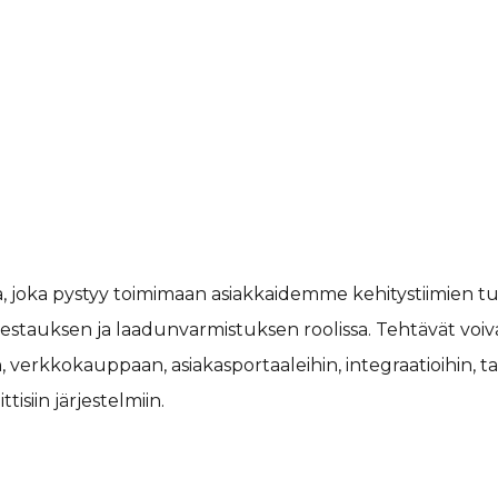
, joka pystyy toimimaan asiakkaidemme kehitystiimien t
stauksen ja laadunvarmistuksen roolissa. Tehtävät voivat 
in, verkkokauppaan, asiakasportaaleihin, integraatioihin, ta
ttisiin järjestelmiin.