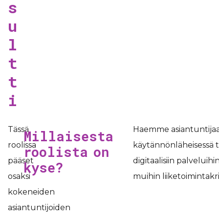
s
u
l
t
t
i
Tässä
Haemme asiantuntijaa
Millaisesta
roolissa
käytännönläheisessä te
roolista on
pääset
digitaalisiin palveluih
kyse?
osaksi
muihin liiketoimintakrii
kokeneiden
asiantuntijoiden