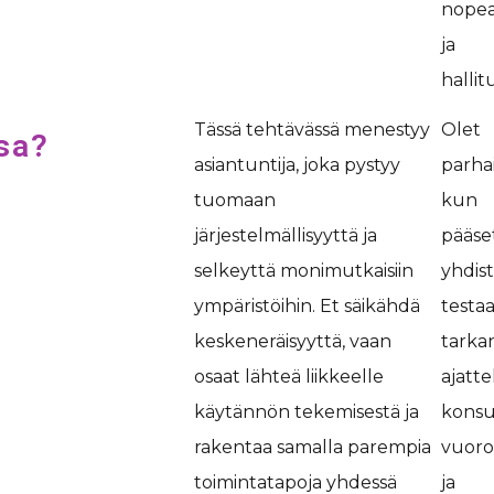
nope
ja
halli
Tässä tehtävässä menestyy
Olet
sa?
asiantuntija, joka pystyy
parhai
tuomaan
kun
järjestelmällisyyttä ja
pääse
selkeyttä monimutkaisiin
yhdis
ympäristöihin. Et säikähdä
testa
keskeneräisyyttä, vaan
tarka
osaat lähteä liikkeelle
ajatte
käytännön tekemisestä ja
konsu
rakentaa samalla parempia
vuoro
toimintatapoja yhdessä
ja