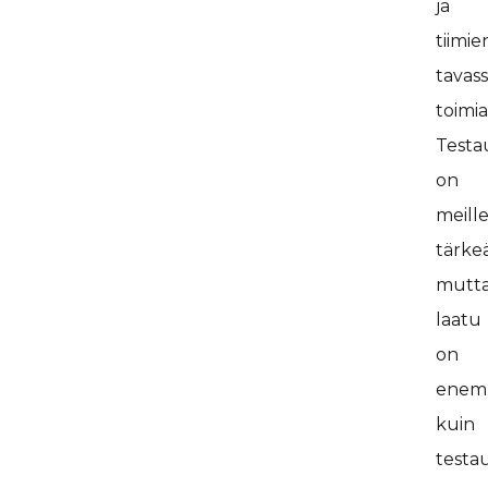
ja
tiimie
tavas
toimia
Testa
on
meill
tärkeä
mutt
laatu
on
enem
kuin
testau