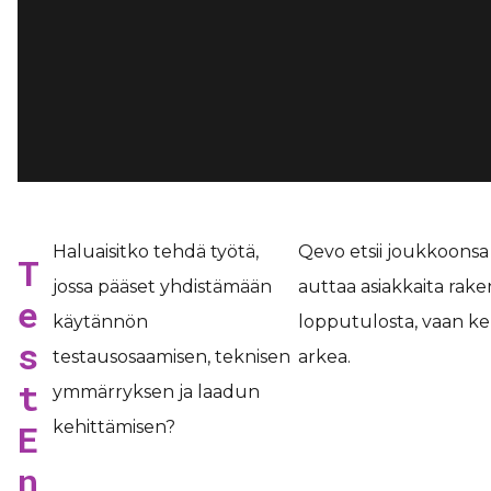
Haluaisitko tehdä työtä,
Qevo etsii joukkoons
T
jossa pääset yhdistämään
auttaa asiakkaita rak
e
käytännön
lopputulosta, vaan ke
s
testausosaamisen, teknisen
arkea.
t
ymmärryksen ja laadun
E
kehittämisen?
n