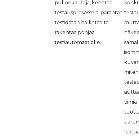
pullonkauloja, kehittää
konkr
testausprosesseja, parantaa
testau
testidatan hallintaa tai
mutt
rakentaa pohjaa
näke
testiautomaatiolle.
samal
isom
kuvan
miten
testa
autta
tiimiä
tuot
pare
laatu