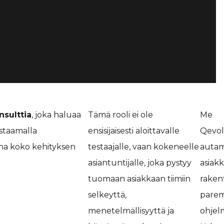
nsulttia
, joka haluaa
Tämä rooli ei ole
Me
estaamalla
ensisijaisesti aloittavalle
Qevol
ana koko kehityksen
testaajalle, vaan kokeneelle
auta
asiantuntijalle, joka pystyy
asiak
tuomaan asiakkaan tiimiin
rake
selkeyttä,
pare
menetelmällisyyttä ja
ohjelm