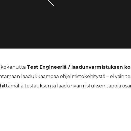
a kokenutta
Test Engineeriä / laadunvarmistuksen ko
entamaan laadukkaampaa ohjelmistokehitystä – ei vain t
hittämällä testauksen ja laadunvarmistuksen tapoja os