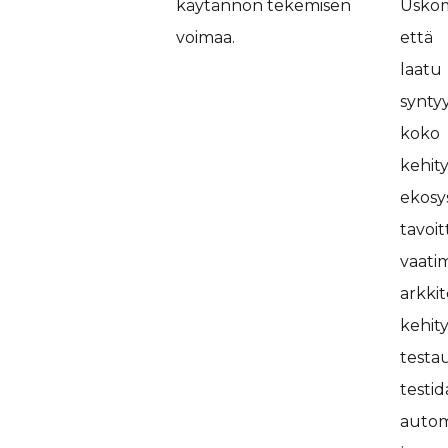
käytännön tekemisen
Usko
voimaa.
että
laatu
synty
koko
kehit
ekosy
tavoit
vaatim
arkkit
kehit
testa
testid
autom