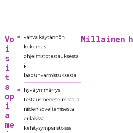
Vo
Millainen h
vahva käytännön
i
kokemus
s
ohjelmistotestauksesta
i
ja
t
laadunvarmistuksesta
s
hyvä ymmärrys
op
testausmenetelmistä ja
i
niiden soveltamisesta
a
erilaisissa
me
kehitysympäristöissä