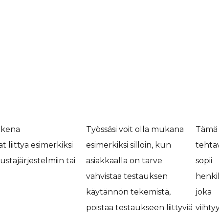
ukena
Työssäsi voit olla mukana
Tämä
liittyä esimerkiksi
esimerkiksi silloin, kun
tehtä
ustajärjestelmiin tai
asiakkaalla on tarve
sopii
vahvistaa testauksen
henkil
käytännön tekemistä,
joka
poistaa testaukseen liittyviä
viihty